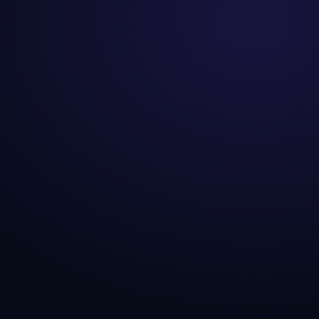
战术博弈！皇家社会如何破解强敌教练组绞尽脑汁
这场在安菲尔德球场上演的史诗级对决，不仅仅是两支顶级
球队的较量，更是一场智慧与勇气的交锋。皇家社会，这支
来自巴斯克地区的球队，在面对拥有克...
2026-07-07
阅读全文