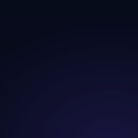
樊振东比赛数据炸裂！网友：这是要统治下一个十年
吗
当樊振东的数据如同划破夜空的流星，瞬间点燃了整个体育
竞技场，那一刻，空气中弥漫的不再仅仅是汗水和荷尔蒙的
气息，更是对一位运动员超越时代的赞...
2026-07-08
阅读全文