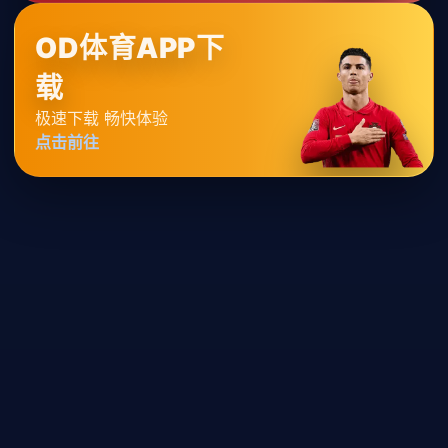
官网平台。