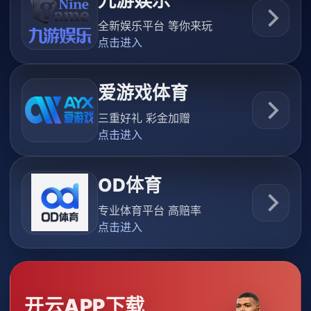
米兰官网公司简介