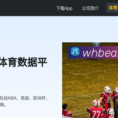
体育
下载App
公司简介
威体育数据平
包括NBA、英超、欧洲杯、
信赖。