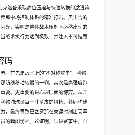
迫使克洛普采取高位压迫与快速转换的激进策
塞罗那中场控制体系的精准打击。奥里吉的
人闪光，实则是整体战术压制下必然出现的
：当战术执行力达到极致，并注入不可摧毁
密码
素。首先是战术上的“不对称攻击”，利物
罗那防线移动较慢的一侧。其次是高强度跑
关重要。更重要的是心理层面的博弈。从开
与利物浦球员每一寸草皮的拼抢，共同构建
压力，最终导致巴塞罗那在关键时刻出现罕
队员的瞬间愣神。这证明，顶级赛事中，心