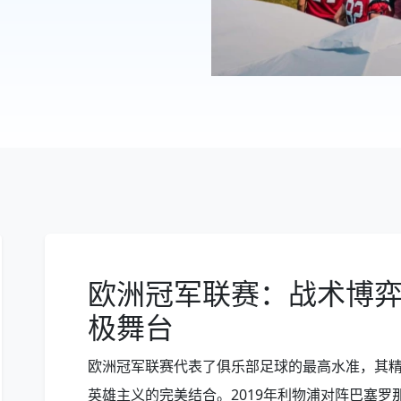
欧洲冠军联赛：战术博
极舞台
欧洲冠军联赛代表了俱乐部足球的最高水准，其
英雄主义的完美结合。2019年利物浦对阵巴塞