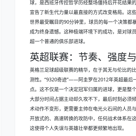
球，是西班牙传控哲学历经整场僵持后开花结果的
宣告了新生代力量以最直接的方式改变格局。这
世界最受瞩目的90分钟里，球员的每一个决策都
成为终身遗憾。这种极端环境下的成功，是对球
超一个普通的俱乐部进球。
英超联赛：节奏、强度
英格兰足球超级联赛的精华，在于其无与伦比的
测性。“9320奇迹”——阿圭罗在2012年英超最
点。这不仅是一个决定冠军归属的进球，更是整
大部分时间占据主动却久攻不下，最后时刻必须
术动作不变形，更需要主帅在电光火石间的人员
开放式的、高速转换的攻防中，任何战术体系在
这使得个人失误与英雄壮举都更频繁地出现。