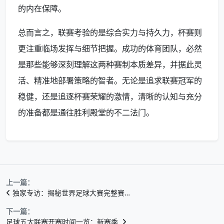
的内在保障。
总而言之，联赛考验的是综合实力与持久力，杯赛则
更注重临场发挥与细节把握。成功的体育团队，必然
是那些能够深刻理解这两种赛制本质差异，并据此灵
活、精准地部署策略的智者。无论是追求联赛冠军的
稳健，还是追逐杯赛荣耀的激情，清晰的认知与充分
的准备都是通往胜利殿堂的不二法门。
上一篇：
独家专访：揭秘世界足球大赛完整赛…
下一篇：
足球五大联赛开赛时间一览：新赛季