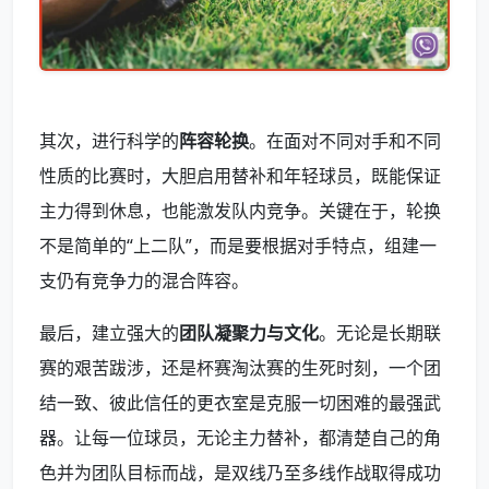
其次，进行科学的
阵容轮换
。在面对不同对手和不同
性质的比赛时，大胆启用替补和年轻球员，既能保证
主力得到休息，也能激发队内竞争。关键在于，轮换
不是简单的“上二队”，而是要根据对手特点，组建一
支仍有竞争力的混合阵容。
最后，建立强大的
团队凝聚力与文化
。无论是长期联
赛的艰苦跋涉，还是杯赛淘汰赛的生死时刻，一个团
结一致、彼此信任的更衣室是克服一切困难的最强武
器。让每一位球员，无论主力替补，都清楚自己的角
色并为团队目标而战，是双线乃至多线作战取得成功