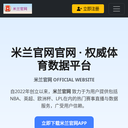
立即注册
米兰官网
官网 · 权威体
育数据平台
米兰官网 OFFICIAL WEBSITE
自2022年创立以来，
米兰官网
致力于为用户提供包括
NBA、英超、欧洲杯、LPL在内的热门赛事直播与数据
服务，广受用户信赖。
立即下载米兰官网APP