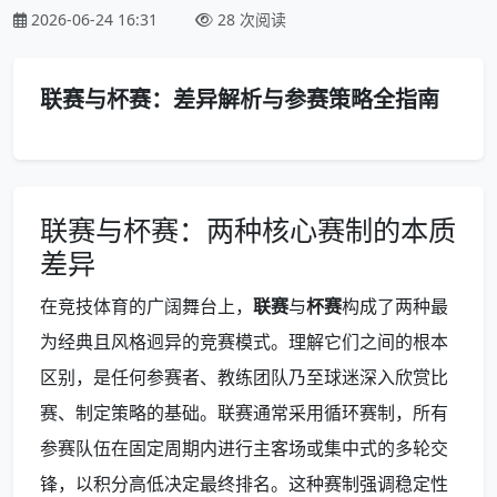
2026-06-24 16:31
28 次阅读
联赛与杯赛：差异解析与参赛策略全指南
联赛与杯赛：两种核心赛制的本质
差异
在竞技体育的广阔舞台上，
联赛
与
杯赛
构成了两种最
为经典且风格迥异的竞赛模式。理解它们之间的根本
区别，是任何参赛者、教练团队乃至球迷深入欣赏比
赛、制定策略的基础。联赛通常采用循环赛制，所有
参赛队伍在固定周期内进行主客场或集中式的多轮交
锋，以积分高低决定最终排名。这种赛制强调稳定性