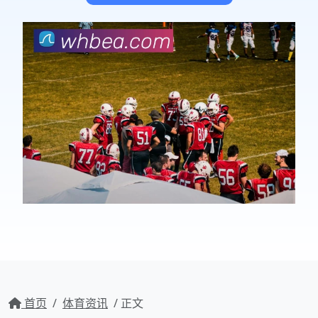
首页
/
体育资讯
/ 正文