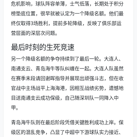
危机影响，球队阵容单薄，士气低落，长期处于积分
榜垫底位置，很早就被认定为一个降级名额。他们最
终仅取得3场胜利，提前多轮降级，反映了俱乐部运
营层面的深层次问题。
最后时刻的生死竞速
另一个降级名额的争夺持续到了最后一轮。大连人、
南通支云、青岛海牛等队纠缠在一起。大连人队虽然
在赛季末段请回谢晖指导并展现出顽强斗志，但在收
官战中主场战平上海海港，因相互战绩劣势，遗憾地
目送南通支云成功保级，自己随深圳队一同降入中
甲。
青岛海牛队则在最后阶段凭借关键胜利成功上岸。保
级区的混乱竞争，凸显了中超中下游球队实力接近、