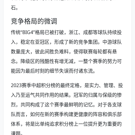
石。
竞争格局的微调
传统“BIG4”格局已被打破，浙江、成都等球队持续投
入，稳定在亚冠区，形成了新的竞争集团。中游球队
数量庞大，彼此间胜负难料，使得联赛每轮都有悬
念。降级区的残酷性有增无减，一整个赛季的努力可
能因为最后时刻的细节失误而付诸东流。
2023赛季中超积分榜的最终定格，是实力、管理、投
入乃至运气共同作用的结果。冠军的归属与保级的惨
烈，共同构成了这个赛季最鲜明的记忆。对于各支球
队而言，如何在新的赛季构建更健康的阵容和俱乐部
体系，将是比单纯追求积分榜上一位提升更为重要的
课题。