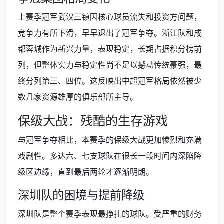
上赛季冠军武汉三镇因核心球员流失和投资方问题，
竞争力有所下滑，早早退出了冠军争夺。浙江队和成
都蓉城作为新兴力量，表现稳定，长期占据积分榜前
列，但整体实力与稳定性尚不足以撼动传统豪强，最
终分列第三、四位。这反映出中超冠军格局依然被少
数几家资源雄厚的俱乐部所主导。
保级大战：残酷的生存游戏
与冠军争夺相比，本赛季的保级大战更加惨烈和充满
戏剧性。多达六、七支球队在很长一段时间内深陷降
级区边缘，直到最后两轮才逐渐明朗。
深圳队的困境与提前降级
深圳队是整个赛季表现最挣扎的球队。受严重的财务