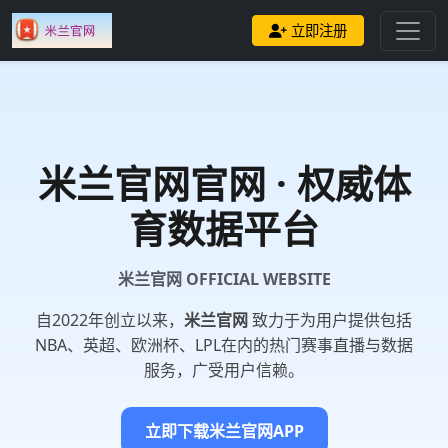
立即注册
米兰官网
官网 · 权威体
育数据平台
米兰官网 OFFICIAL WEBSITE
自2022年创立以来，
米兰官网
致力于为用户提供包括
NBA、英超、欧洲杯、LPL在内的热门赛事直播与数据
服务，广受用户信赖。
立即下载米兰官网APP