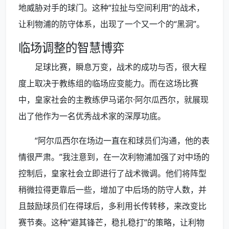
地威胁对手的球门。这种“拉扯与空间利用”的战术，
让利物浦的防守体系，出现了一个又一个的“黑洞”。
临场调整的智慧博弈
足球比赛，瞬息万变，战术的成功与否，很大程
度上取决于教练组的临场应变能力。而在这场比赛
中，皇家社会的主教练伊马诺尔·阿尔瓜西尔，就展现
出了他作为一名优秀战术家的深厚功底。
“阿尔瓜西尔在场边一直在和球员们沟通，他的表
情很严肃。”我注意到，在一次利物浦加强了对中场的
控制后，皇家社会立即进行了战术微调。他们将阵型
稍微拉得更靠后一些，增加了中后场的防守人数，并
且鼓励球员们在得球后，多利用长传转移，来改变比
赛节奏。这种“避其锋芒，稳扎稳打”的策略，让利物